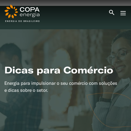
INICIO
COPA ENERGIA
SERVIÇOS
BLOG ENERGIA
ÁREA DO CLIENTE
SEJA CLIENTE
Dicas para Comércio
PEÇA GÁS
ENCONTRE UMA REVENDA
Energia para impulsionar o seu comércio com soluções
SEJA REVENDEDOR
MEDIÇÃO INDIVIDUALIZADA
e dicas sobre o setor.
#CAMPANHAS