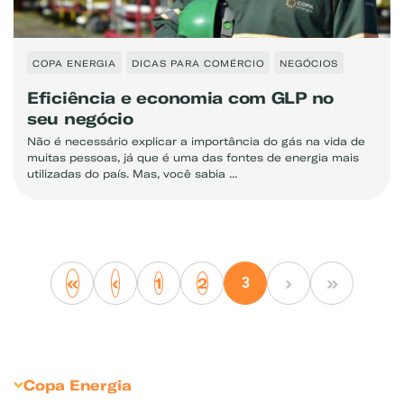
COPA ENERGIA
DICAS PARA COMÉRCIO
NEGÓCIOS
Exemplo: GLP, Liquigás, Copagaz, Gás para Comércio
Eficiência e economia com GLP no
seu negócio
Não é necessário explicar a importância do gás na vida de
muitas pessoas, já que é uma das fontes de energia mais
utilizadas do país. Mas, você sabia ...
«
‹
›
»
1
2
3
Copa Energia