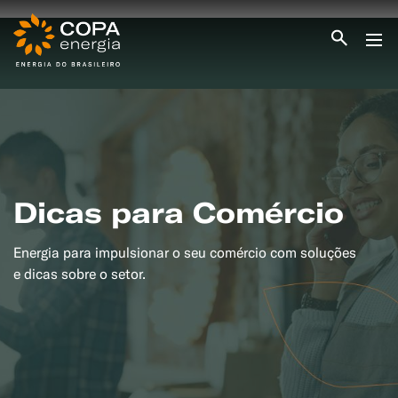
INICIO
COPA ENERGIA
SERVIÇOS
BLOG ENERGIA
ÁREA DO CLIENTE
SEJA CLIENTE
Dicas para Comércio
PEÇA GÁS
ENCONTRE UMA REVENDA
Energia para impulsionar o seu comércio com soluções
SEJA REVENDEDOR
MEDIÇÃO INDIVIDUALIZADA
e dicas sobre o setor.
#CAMPANHAS