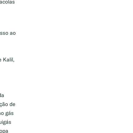
acolas
sso ao
Kalil,
da
ição de
mo gás
uigás
Copa