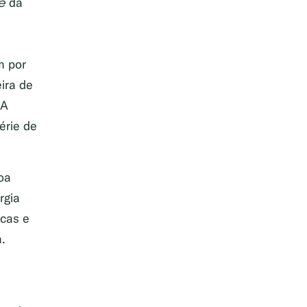
e
da
m por
ira de
 A
érie de
oa
rgia
icas e
.