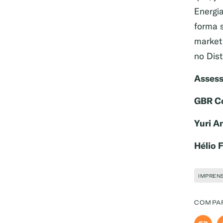
Energia
forma s
market
no Dist
Assess
GBR C
Yuri A
Hélio F
Exemplo: GLP, Liquigás, Copa
IMPREN
COMPA