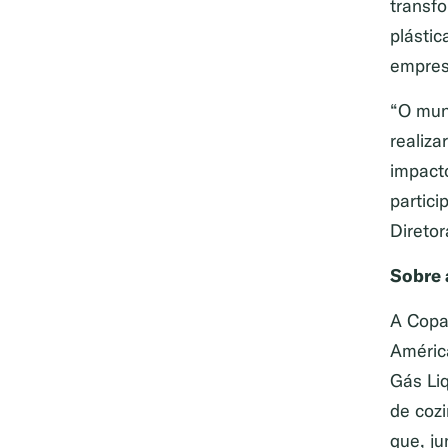
transf
plásti
empresa
“O mun
realiz
impact
partic
Direto
Sobre 
A Copa
Améric
Gás Li
de cozi
que, j