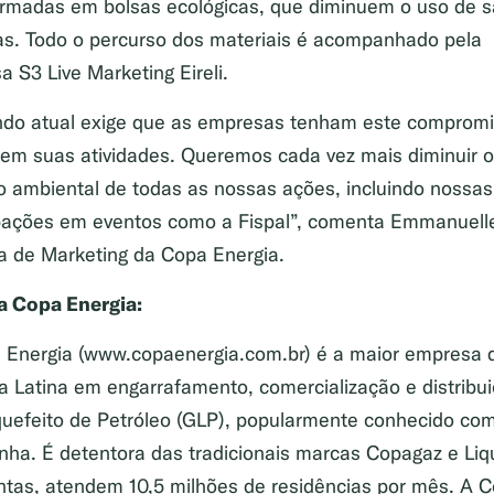
ormadas em bolsas ecológicas, que diminuem o uso de s
cas. Todo o percurso dos materiais é acompanhado pela
 S3 Live Marketing Eireli.
do atual exige que as empresas tenham este compromi
arem suas atividades. Queremos cada vez mais diminuir o
o ambiental de todas as nossas ações, incluindo nossas
ipações em eventos como a Fispal”, comenta Emmanuelle 
ra de Marketing da Copa Energia.
a Copa Energia:
 Energia (www.copaenergia.com.br) é a maior empresa 
a Latina em engarrafamento, comercialização e distribu
quefeito de Petróleo (GLP), popularmente conhecido co
nha. É detentora das tradicionais marcas Copagaz e Liq
untas, atendem 10,5 milhões de residências por mês. A 