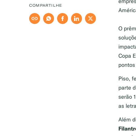
empresa
COMPARTILHE
Améric
O prêm
soluçõ
impacta
Copa E
pontos 
Piso, f
parte 
serão 
as let
Além d
Filant