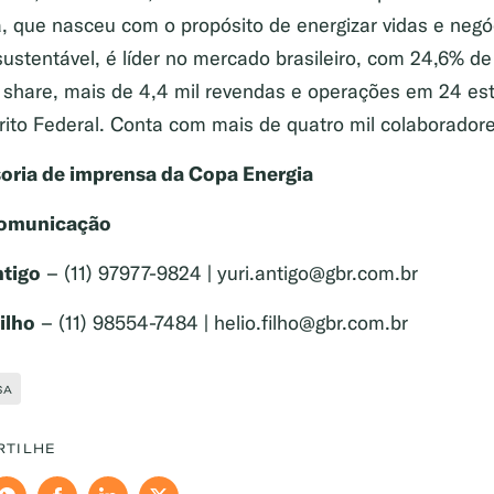
, que nasceu com o propósito de energizar vidas e negó
ustentável, é líder no mercado brasileiro, com 24,6% de
 share, mais de 4,4 mil revendas e operações em 24 es
rito Federal. Conta com mais de quatro mil colaboradore
oria de imprensa da Copa Energia
omunicação
ntigo
– (11) 97977-9824 | yuri.antigo@gbr.com.br
ilho
– (11) 98554-7484 | helio.filho@gbr.com.br
gaz, Gás para Comércio
SA
RTILHE