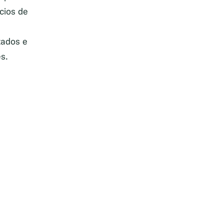
cios de
tados e
s.