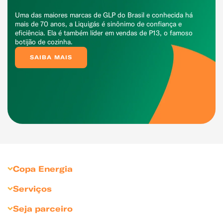
Uma das maiores marcas de GLP do Brasil e conhecida há
mais de 70 anos, a Liquigás é sinônimo de confiança e
eficiência. Ela é também líder em vendas de P13, o famoso
botijão de cozinha.
SAIBA MAIS
Copa Energia
Sobre Copa Energia
Serviços
Copagaz
Gás para Residências
Seja parceiro
Liquigás
Gás para Revendedores
Seja Revendedor