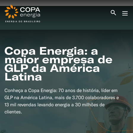
INICIO
COPA ENERGIA
SERVIÇOS
Copa Energia: a
BLOG ENERGIA
maior empresa de
ÁREA DO CLIENTE
SEJA CLIENTE
GLP da América
Latina
PEÇA GÁS
ENCONTRE UMA REVENDA
SEJA REVENDEDOR
MEDIÇÃO INDIVIDUALIZADA
Conheça a Copa Energia: 70 anos de história, líder em
#CAMPANHAS
GLP na América Latina, mais de 3.700 colaboradores e
13 mil revendas levando energia a 30 milhões de
clientes.