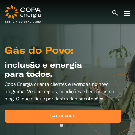
INICIO
COPA ENERGIA
SERVIÇOS
Gás do Povo:
BLOG ENERGIA
ÁREA DO CLIENTE
inclusão e energia
SEJA CLIENTE
para todos.
PEÇA GÁS
ENCONTRE UMA REVENDA
Copa Energia orienta clientes e revendas no novo
SEJA REVENDEDOR
MEDIÇÃO INDIVIDUALIZADA
programa. Veja as regras, condições e benefícios no
#CAMPANHAS
blog. Clique e fique por dentro das orientações.
SAIBA MAIS