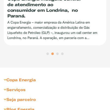
de atendimento ao
consumidor em Londrina, no
Paraná.
A Copa Energia – maior empresa da América Latina em
engarrafamento, comercialização e distribuição de Gás
Liquefeito de Petróleo (GLP) –, inaugurou um call center em
Londrina, no Paraná. A operação, em parceria com a
Concentrix, empresa multinacional de tecnologia e serviços na
área de experiência do cliente (CX), conta com 230
colaboradores, reforçando o compromisso da Companhia em
oferecer um serviço mais ágil, eficiente e alinhado às
necessidades do consumidor.
Copa Energia
Sobre Copa Energia
Serviços
Copagaz
Gás para Residências
Seja parceiro
Liquigás
Gás para Revendedores
Seja Revendedor
Blog Energia
Compliance