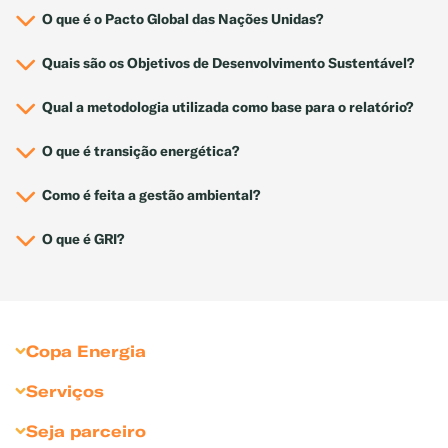
O que é o Pacto Global das Nações Unidas?
Quais são os Objetivos de Desenvolvimento Sustentável?
Qual a metodologia utilizada como base para o relatório?
O que é transição energética?
Como é feita a gestão ambiental?
O que é GRI?
Copa Energia
Sobre Copa Energia
Serviços
Copagaz
Gás para Residências
Seja parceiro
Liquigás
Gás para Revendedores