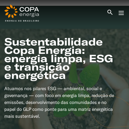
INICIO
COPA ENERGIA
Sustentabilidade
SERVIÇOS
Copa Energia:
BLOG ENERGIA
energia limpa, ESG
ÁREA DO CLIENTE
SEJA CLIENTE
e transição
energética
PEÇA GÁS
ENCONTRE UMA REVENDA
SEJA REVENDEDOR
MEDIÇÃO INDIVIDUALIZADA
Atuamos nos pilares ESG — ambiental, social e
#CAMPANHAS
governança — com foco em energia limpa, redução de
emissões, desenvolvimento das comunidades e no
papel do GLP como ponte para uma matriz energética
mais sustentável.