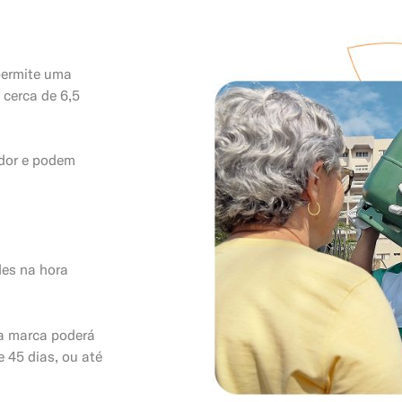
permite uma
 cerca de 6,5
dor e podem
des na hora
ua marca poderá
e 45 dias, ou até