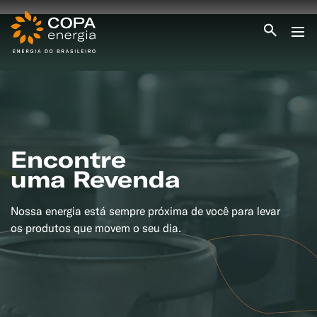
INICIO
COPA ENERGIA
SERVIÇOS
BLOG ENERGIA
ÁREA DO CLIENTE
SEJA CLIENTE
Encontre
uma Revenda
PEÇA GÁS
ENCONTRE UMA REVENDA
SEJA REVENDEDOR
Nossa energia está sempre próxima de você para levar
MEDIÇÃO INDIVIDUALIZADA
#CAMPANHAS
os produtos que movem o seu dia.