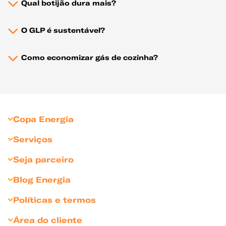
Qual botijão dura mais?
O GLP é sustentável?
Como economizar gás de cozinha?
Copa Energia
Sobre Copa Energia
Serviços
Copagaz
Gás para Residências
Seja parceiro
Liquigás
Gás para Revendedores
Seja Revendedor
Blog Energia
Compliance
Gás para Comércios
Seja Cliente Empresarial
Dicas para comércio
Sustentabilidade
Políticas e termos
Gás para Indústrias
Divulgue sua marca
Bares e Restaurantes
Sala de Imprensa
Política de Privacidade
Gás para Agronegócio
Área do cliente
Condomínios
Relação com Investidores