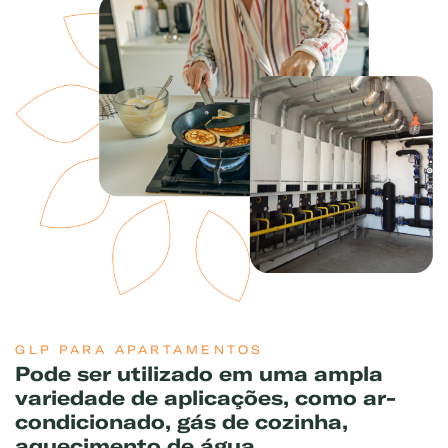
GLP PARA APARTAMENTOS
Pode ser utilizado em uma ampla
Exemplo: GLP, Liquigás, Copagaz, Gás para Comércio
variedade de aplicações, como ar-
condicionado, gás de cozinha,
aquecimento de água,