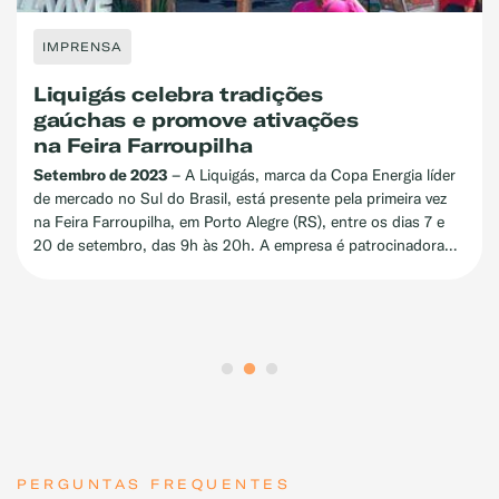
RENSA
IMPR
uigás celebra tradições
Copa
chas e promove ativações
prêm
Feira Farroupilha
cate
Gás”
mbro de 2023
– A Liquigás, marca da Copa Energia líder
e Co
rcado no Sul do Brasil, está presente pela primeira vez
ra Farroupilha, em Porto Alegre (RS), entre os dias 7 e
São Pa
 setembro, das 9h às 20h. A empresa é patrocinadora
daCopa 
lpão RBS, local onde o evento será realizado, dentro do
Reclame
 Harmonia, e irá festejar a cultura e as tradições
empresa
as com uma série de ações especiais. O Espaço Liquigás
e, por 
o epicentro dessa celebração, oferecendo aos visitantes
melhor 
iências, interações e prêmios
premiad
o dia 3
PERGUNTAS FREQUENTES