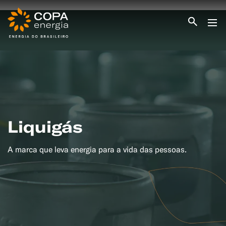
INICIO
COPA ENERGIA
SERVIÇOS
BLOG ENERGIA
ÁREA DO CLIENTE
SEJA CLIENTE
Liquigás
PEÇA GÁS
ENCONTRE UMA REVENDA
SEJA REVENDEDOR
A marca que leva energia para a vida das pessoas.
MEDIÇÃO INDIVIDUALIZADA
#CAMPANHAS