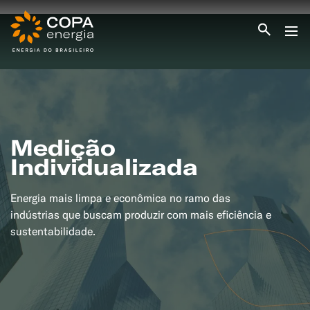
INICIO
COPA ENERGIA
SERVIÇOS
BLOG ENERGIA
ÁREA DO CLIENTE
Medição
SEJA CLIENTE
Individualizada
PEÇA GÁS
ENCONTRE UMA REVENDA
Energia mais limpa e econômica no ramo das
SEJA REVENDEDOR
MEDIÇÃO INDIVIDUALIZADA
indústrias que buscam produzir com mais eficiência e
#CAMPANHAS
sustentabilidade.