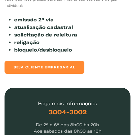
individual:
emissão 2ª via
atualização cadastral
solicitação de releitura
religação
bloqueio/desbloqueio
SEJA CLIENTE EMPRESARIAL
Peça mais informações
3004-3002
De 2ª a 6ª das 8h00 às 20h
Aos sábados das 8h30 às 16h