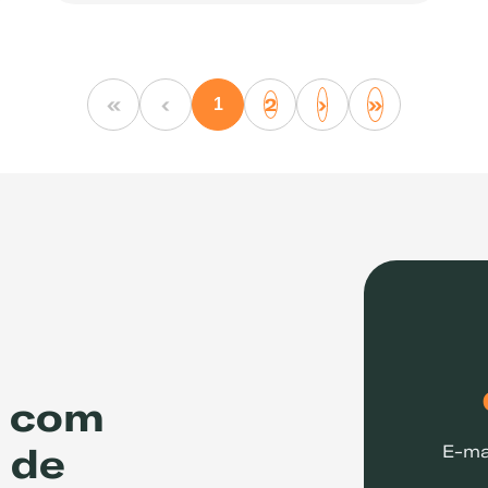
«
‹
›
»
2
1
o com
 de
E-ma