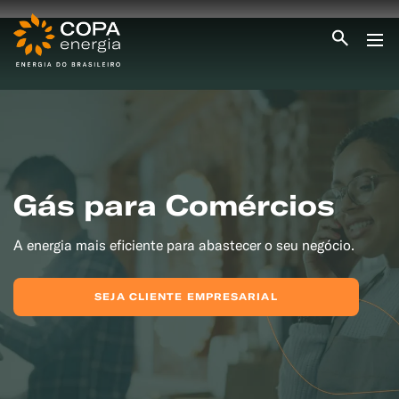
INICIO
COPA ENERGIA
SERVIÇOS
BLOG ENERGIA
ÁREA DO CLIENTE
SEJA CLIENTE
Gás para Comércios
PEÇA GÁS
ENCONTRE UMA REVENDA
A energia mais eficiente para abastecer o seu negócio.
SEJA REVENDEDOR
MEDIÇÃO INDIVIDUALIZADA
#CAMPANHAS
SEJA CLIENTE EMPRESARIAL