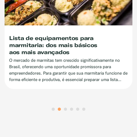
INSTALAÇÃO
SEGURANÇA
Tanque de gás a granel:
conheça os tipos e cuidados
 no
cruciais
Empresários e comerciantes estão sempre em busca de
ione de
soluções práticas e econômicas para seus negócios. Se v
ta
faz parte desse grupo, provavelmente já ouviu falar no gá
,
a granel. Essa opção é uma alternativa interessante para
s mais
abastecer empresas e indústrias de forma eficiente, e fun
de maneira semelhante aos produtos vendidos a granel, 
alimentos: você paga apenas pelo volume consumido.