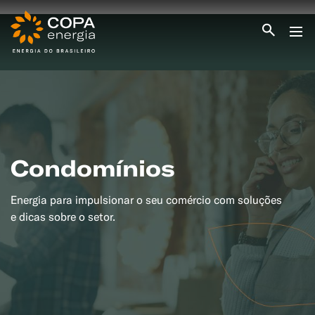
INICIO
COPA ENERGIA
SERVIÇOS
BLOG ENERGIA
ÁREA DO CLIENTE
SEJA CLIENTE
Condomínios
PEÇA GÁS
ENCONTRE UMA REVENDA
Energia para impulsionar o seu comércio com soluções
SEJA REVENDEDOR
MEDIÇÃO INDIVIDUALIZADA
e dicas sobre o setor.
#CAMPANHAS