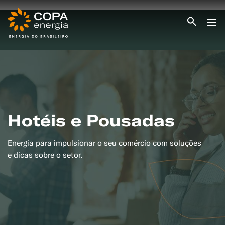
INICIO
COPA ENERGIA
SERVIÇOS
BLOG ENERGIA
ÁREA DO CLIENTE
SEJA CLIENTE
Hotéis e Pousadas
PEÇA GÁS
ENCONTRE UMA REVENDA
Energia para impulsionar o seu comércio com soluções
SEJA REVENDEDOR
MEDIÇÃO INDIVIDUALIZADA
e dicas sobre o setor.
#CAMPANHAS