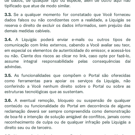
de dados, de qualquer tipo ou espécie, além de outro aqui não
tipificado que atue de modo similar.
3.3.
Se a qualquer momento for constatado que Você forneceu
dados falsos ou não condizentes com a realidade, a Liquigás se
reserva o direito de excluir os dados informados, sem prejuízo das
demais medidas cabíveis.
3.4.
A Liquigás poderá enviar e-mails ou outros tipos de
comunicação com links externos, cabendo a Você avaliar seu teor,
em especial os elementos de autenticidade do emissor, e acessá-los
ou não. Ciente dos riscos ao clicar no link, caso opte por fazê-lo,
assume integral responsabilidade pelas consequências daí
advindas.
3.5.
As funcionalidades que compõem o Portal são oferecidas
como ferramentas para apoiar os serviços da Liquigás, não
conferindo a Você nenhum direito sobre o Portal ou sobre as
estruturas tecnológicas que as sustentam.
3.6.
A eventual remoção, bloqueio ou suspensão de qualquer
conteúdo ou funcionalidade do Portal em decorrência de alguma
reclamação deverá ser sempre compreendida como demonstração
de boa-fé e intenção de solução amigável de conflitos, jamais como
reconhecimento de culpa ou de qualquer infração pela Liquigás a
direito seu ou de terceiro.