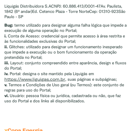
Liquigás Distribuidora S.ACNPJ: 60.886.413/0001-47Av. Paulista,
1842 (6º andar)Ed. Cetenco Plaza - Torre NorteCep: 01310-923São
Paulo - SP
Bug:
termo utilizado para designar alguma falha lógica que impede a
execução de alguma operação no Portal;
i.
Conta de Acesso: credencial que permite acesso à área restrita e
às funcionalidades exclusivas do Portal;
ii.
Glitches: utilizado para designar um funcionamento inesperado
que impede a execução ou o bom funcionamento da operação
pretendida no Portal;
iii.
Layout: conjunto compreendido entre aparência, design e fluxos
do Portal;
iv.
Portal: designa o site mantido pela Liquigás em
https://www.liguigas.com.br
, suas páginas e subpáginas;
v.
Termos e Condições de Uso geral (ou Termos): este conjunto de
regras para uso do Portal;
vi.
Usuário: pessoa física ou jurídica, cadastrada ou não, que faz
uso do Portal e dos links ali disponibilizados.
Copa Energia