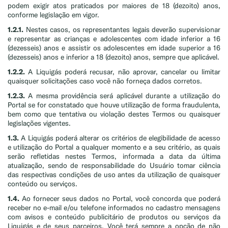
podem exigir atos praticados por maiores de 18 (dezoito) anos,
conforme legislação em vigor.
1.2.1.
Nestes casos, os representantes legais deverão supervisionar
e representar as crianças e adolescentes com idade inferior a 16
(dezesseis) anos e assistir os adolescentes em idade superior a 16
(dezesseis) anos e inferior a 18 (dezoito) anos, sempre que aplicável.
1.2.2.
A Liquigás poderá recusar, não aprovar, cancelar ou limitar
quaisquer solicitações caso você não forneça dados corretos.
1.2.3.
A mesma providência será aplicável durante a utilização do
Portal se for constatado que houve utilização de forma fraudulenta,
bem como que tentativa ou violação destes Termos ou quaisquer
legislações vigentes.
1.3.
A Liquigás poderá alterar os critérios de elegibilidade de acesso
e utilização do Portal a qualquer momento e a seu critério, as quais
serão refletidas nestes Termos, informada a data da última
atualização, sendo de responsabilidade do Usuário tomar ciência
das respectivas condições de uso antes da utilização de quaisquer
conteúdo ou serviços.
1.4.
Ao fornecer seus dados no Portal, você concorda que poderá
receber no e-mail e/ou telefone informados no cadastro mensagens
com avisos e conteúdo publicitário de produtos ou serviços da
Liquigás e de seus parceiros. Você terá sempre a opção de não