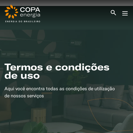
INICIO
COPA ENERGIA
SERVIÇOS
BLOG ENERGIA
ÁREA DO CLIENTE
SEJA CLIENTE
Termos e condições
de uso
PEÇA GÁS
ENCONTRE UMA REVENDA
SEJA REVENDEDOR
Aqui você encontra todas as condições de utilização
MEDIÇÃO INDIVIDUALIZADA
#CAMPANHAS
de nossos serviços