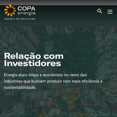
INICIO
COPA ENERGIA
SERVIÇOS
BLOG ENERGIA
ÁREA DO CLIENTE
Relação com
SEJA CLIENTE
Investidores
PEÇA GÁS
ENCONTRE UMA REVENDA
Energia mais limpa e econômica no ramo das
SEJA REVENDEDOR
MEDIÇÃO INDIVIDUALIZADA
indústrias que buscam produzir com mais eficiência e
#CAMPANHAS
sustentabilidade.