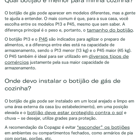
Qual botijão é melhor para minha cozinha?
O botijão de gás pode aparecer em modelos diferentes, mas a gente
te ajuda a entender. O mais comum é que, para a sua casa, você
escolha entre os modelos P13 e P45, mesmo que sem saber. A
tamanho do botijão
diferença principal é o peso e, portanto, o
.
P45
O botijão P13 e o
são indicados para agilizar o preparo de
alimentos, e a diferença entre eles está na capacidade de
armazenamento, sendo o P13 menor (13 kg) e o P45 maior (45 kg).
diversos tipos de
O P45 também é ideal para ser utilizado em
comércios
justamente pela sua maior capacidade de
armazenamento.
Onde devo instalar o botijão de gás de
cozinha?
O botijão de gás pode ser instalado em um local arejado e limpo em
uma área externa da casa (ou estabelecimento), em uma posição
botijão deve estar protegido contra o sol
elevada e o
e
chuva – se desejar, utilize grades para proteção.
“esconder” os botijões
A recomendação da Copagaz é evitar
em ambientes ou compartimentos fechados, como armários de pia
com portas, porões, etc.