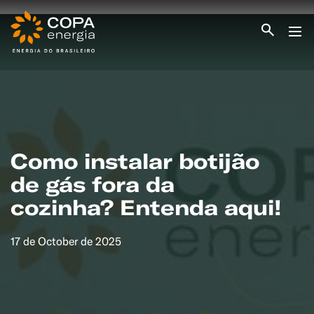
INICIO
COPA ENERGIA
SERVIÇOS
BLOG ENERGIA
ÁREA DO CLIENTE
SEJA CLIENTE
Como instalar botijão
de gás fora da
PEÇA GÁS
ENCONTRE UMA REVENDA
cozinha? Entenda aqui!
SEJA REVENDEDOR
MEDIÇÃO INDIVIDUALIZADA
#CAMPANHAS
17 de October de 2025