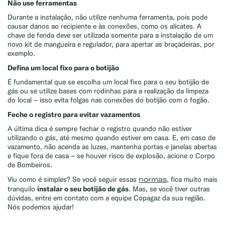
Não use ferramentas
Durante a instalação, não utilize nenhuma ferramenta, pois pode
causar danos ao recipiente e às conexões, como os alicates. A
chave de fenda deve ser utilizada somente para a instalação de um
novo kit de mangueira e regulador, para apertar as braçadeiras, por
Exemplo: GLP, Liquigás, Copagaz, Gás para Comércio
exemplo.
Defina um local fixo para o botijão
É fundamental que se escolha um local fixo para o seu botijão de
gás ou se utilize bases com rodinhas para a realização da limpeza
do local – isso evita folgas nas conexões do botijão com o fogão.
Feche o registro para evitar vazamentos
A última dica é sempre fechar o registro quando não estiver
utilizando o gás, até mesmo quando estiver em casa. E, em caso de
vazamento, não acenda as luzes, mantenha portas e janelas abertas
e fique fora de casa – se houver risco de explosão, acione o Corpo
de Bombeiros.
normas
Viu como é simples? Se você seguir essas
, fica muito mais
instalar o seu botijão de gás
tranquilo
. Mas, se você tiver outras
dúvidas, entre em contato com a equipe Copagaz da sua região.
Nós podemos ajudar!