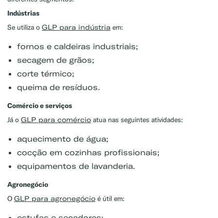
Indústrias
GLP para indústria
Se utiliza o
em:
fornos e caldeiras industriais;
secagem de grãos;
corte térmico;
queima de resíduos.
Comércio e serviços
GLP para comércio
Já o
atua nas seguintes atividades:
aquecimento de água;
cocção em cozinhas profissionais;
equipamentos de lavanderia.
Agronegócio
GLP para agronegócio
O
é útil em:
estufas e secadores;