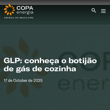
INICIO
COPA ENERGIA
SERVIÇOS
BLOG ENERGIA
ÁREA DO CLIENTE
SEJA CLIENTE
GLP: conheça o botijão
PEÇA GÁS
de gás de cozinha
ENCONTRE UMA REVENDA
SEJA REVENDEDOR
MEDIÇÃO INDIVIDUALIZADA
#CAMPANHAS
17 de October de 2025