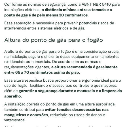
Exemplo: GLP, Liquigás, Copagaz, Gás para Comércio
Conforme as normas de segurança, como a ABNT NBR 5410 para
a distância mínima entre a tomada e o
instalações elétricas,
ponto de gás é de pelo menos 30 centímetros
.
Essa separação é necessária para prevenir potenciais riscos de
interferência entre sistemas elétricos e de gás.
Altura do ponto de gás para o fogão
A altura do ponto de gás para o fogão é uma consideração crucial
na instalação segura e eficiente desse equipamento em ambientes
residenciais ou comerciais. De acordo com as normas e
a altura recomendada é geralmente
regulamentações vigentes,
entre 65 a 70 centímetros acima do piso.
Essa altura específica busca proporcionar a ergonomia ideal para o
uso do fogão, facilitando o acesso aos controles e queimadores,
garantir a segurança durante o manuseio e a limpeza do
além de
aparelho.
A instalação correta do ponto de gás em uma altura apropriada
evitar tensões desnecessárias nas
também contribui para
mangueiras e conexões
, reduzindo os riscos de danos e
vazamentos.