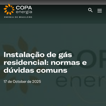
INICIO
COPA ENERGIA
SERVIÇOS
BLOG ENERGIA
ÁREA DO CLIENTE
SEJA CLIENTE
Instalação de gás
residencial: normas e
PEÇA GÁS
ENCONTRE UMA REVENDA
dúvidas comuns
SEJA REVENDEDOR
MEDIÇÃO INDIVIDUALIZADA
#CAMPANHAS
17 de October de 2025