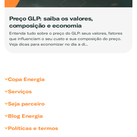
Preço GLP: saiba os valores,
composição e economia
Entenda tudo sobre o preço do GLP: seus valores, fatores
que influenciam o seu custo e sua composição do preço.
Veja dicas para economizar no dia a di...
Copa Energia
Sobre Copa Energia
Serviços
Copagaz
Gás para Residências
Seja parceiro
Liquigás
Gás para Revendedores
Seja Revendedor
Blog Energia
Compliance
Gás para Comércios
Seja Cliente Empresarial
Dicas para comércio
Sustentabilidade
Políticas e termos
Gás para Indústrias
Divulgue sua marca
Bares e Restaurantes
Sala de Imprensa
Política de Privacidade