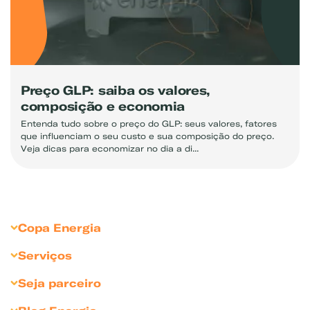
Preço GLP: saiba os valores,
composição e economia
Entenda tudo sobre o preço do GLP: seus valores, fatores
que influenciam o seu custo e sua composição do preço.
Veja dicas para economizar no dia a di...
Copa Energia
Sobre Copa Energia
Serviços
Copagaz
Gás para Residências
Seja parceiro
Liquigás
Gás para Revendedores
Seja Revendedor
Compliance