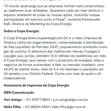
“O mundo atual exige que as empresas tenham este compromisso
ao realizarem suas atividades. Queremos cada vez mais diminuir o
impacto ambiental de todas as nossas ações, incluindo nossas
participações em eventos como a Fispal”, comenta Emmanuelle
Kalil, Diretora de Marketing da Copa Energia.
Sobre a Copa Energia:
A Copa Energia (www.copaenergia.com.br) é a maior empresa da
América Latina em engarrafamento, comercialização e distribuição
de Gás Liquefeito de Petróleo (GLP), popularmente conhecido como
gás de cozinha. É detentora das tradicionais marcas Copagaz e
Liquigás que, juntas, atendem 10,5 milhões de residências por mês.
A Copa Energia, que nasceu com o propósito de energizar vidas e
negócios de forma sustentável, é líder no mercado brasileiro, com
24,6% de market share, mais de 4,4 mil revendas e operações em
24 estados e no Distrito Federal. Conta com mais de quatro mil
colaboradores.
Assessoria de imprensa da Copa Energia
GBR Comunicação
Yuri Antigo
– (11) 97977-9824 | yuri.antigo@gbr.com.br
Hélio Filho
– (11) 98554-7484 | helio.filho@gbr.com.br