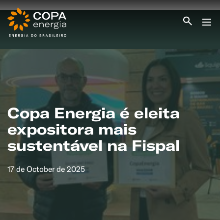
INICIO
COPA ENERGIA
SERVIÇOS
BLOG ENERGIA
ÁREA DO CLIENTE
SEJA CLIENTE
Copa Energia é eleita
expositora mais
PEÇA GÁS
ENCONTRE UMA REVENDA
sustentável na Fispal
SEJA REVENDEDOR
MEDIÇÃO INDIVIDUALIZADA
#CAMPANHAS
17 de October de 2025