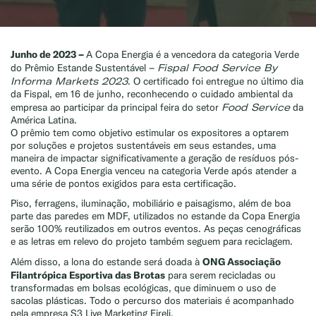
Junho de 2023 –
A Copa Energia é a vencedora da categoria Verde
Fispal Food Service By
do Prêmio Estande Sustentável –
Informa Markets 2023
. O certificado foi entregue no último dia
da Fispal, em 16 de junho, reconhecendo o cuidado ambiental da
Food Service
empresa ao participar da principal feira do setor
da
América Latina.
O prêmio tem como objetivo estimular os expositores a optarem
por soluções e projetos sustentáveis em seus estandes, uma
maneira de impactar significativamente a geração de resíduos pós-
evento. A Copa Energia venceu na categoria Verde após atender a
uma série de pontos exigidos para esta certificação.
Piso, ferragens, iluminação, mobiliário e paisagismo, além de boa
parte das paredes em MDF, utilizados no estande da Copa Energia
serão 100% reutilizados em outros eventos. As peças cenográficas
e as letras em relevo do projeto também seguem para reciclagem.
ONG Associação
Além disso, a lona do estande será doada à
Filantrópica Esportiva das Brotas
para serem recicladas ou
transformadas em bolsas ecológicas, que diminuem o uso de
sacolas plásticas. Todo o percurso dos materiais é acompanhado
pela empresa S3 Live Marketing Eireli.