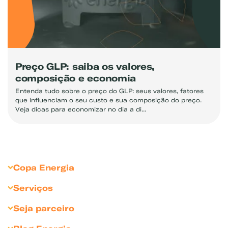
Preço GLP: saiba os valores,
composição e economia
Entenda tudo sobre o preço do GLP: seus valores, fatores
que influenciam o seu custo e sua composição do preço.
Veja dicas para economizar no dia a di...
Copa Energia
Sobre Copa Energia
Serviços
Copagaz
Gás para Residências
Seja parceiro
Liquigás
Gás para Revendedores
Seja Revendedor
Compliance