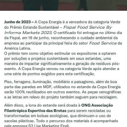
Junho de 2023 –
A Copa Energia é a vencedora da categoria Verde
Fispal Food Service By
do Prêmio Estande Sustentável –
Informa Markets 2023
. O certificado foi entregue no último dia
da Fispal, em 16 de junho, reconhecendo o cuidado ambiental da
Food Service
empresa ao participar da principal feira do setor
da
América Latina.
O prêmio tem como objetivo estimular os expositores a optarem
por soluções e projetos sustentáveis em seus estandes, uma
maneira de impactar significativamente a geração de resíduos pós-
evento. A Copa Energia venceu na categoria Verde após atender a
uma série de pontos exigidos para esta certificação.
Piso, ferragens, iluminação, mobiliário e paisagismo, além de boa
parte das paredes em MDF, utilizados no estande da Copa Energia
serão 100% reutilizados em outros eventos. As peças cenográficas
e as letras em relevo do projeto também seguem para reciclagem.
ONG Associação
Além disso, a lona do estande será doada à
Filantrópica Esportiva das Brotas
para serem recicladas ou
transformadas em bolsas ecológicas, que diminuem o uso de
sacolas plásticas. Todo o percurso dos materiais é acompanhado
pela empresa S3 Live Marketing Eireli.