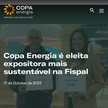
INICIO
COPA ENERGIA
SERVIÇOS
BLOG ENERGIA
ÁREA DO CLIENTE
SEJA CLIENTE
Copa Energia é eleita
expositora mais
PEÇA GÁS
ENCONTRE UMA REVENDA
sustentável na Fispal
SEJA REVENDEDOR
MEDIÇÃO INDIVIDUALIZADA
#CAMPANHAS
17 de October de 2025