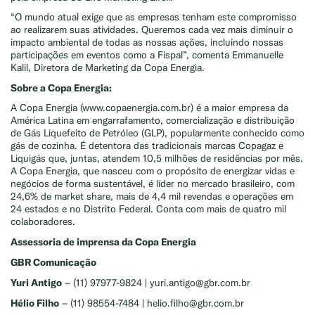
“O mundo atual exige que as empresas tenham este compromisso
ao realizarem suas atividades. Queremos cada vez mais diminuir o
impacto ambiental de todas as nossas ações, incluindo nossas
participações em eventos como a Fispal”, comenta Emmanuelle
Kalil, Diretora de Marketing da Copa Energia.
Sobre a Copa Energia:
A Copa Energia (www.copaenergia.com.br) é a maior empresa da
América Latina em engarrafamento, comercialização e distribuição
de Gás Liquefeito de Petróleo (GLP), popularmente conhecido como
gás de cozinha. É detentora das tradicionais marcas Copagaz e
Liquigás que, juntas, atendem 10,5 milhões de residências por mês.
A Copa Energia, que nasceu com o propósito de energizar vidas e
negócios de forma sustentável, é líder no mercado brasileiro, com
24,6% de market share, mais de 4,4 mil revendas e operações em
24 estados e no Distrito Federal. Conta com mais de quatro mil
colaboradores.
Assessoria de imprensa da Copa Energia
GBR Comunicação
Yuri Antigo
– (11) 97977-9824 | yuri.antigo@gbr.com.br
Hélio Filho
– (11) 98554-7484 | helio.filho@gbr.com.br