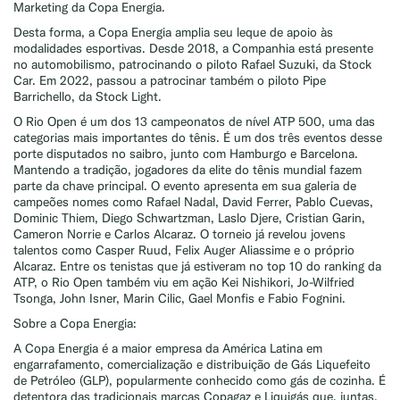
Marketing da Copa Energia.
Desta forma, a Copa Energia amplia seu leque de apoio às
modalidades esportivas. Desde 2018, a Companhia está presente
no automobilismo, patrocinando o piloto Rafael Suzuki, da Stock
Car. Em 2022, passou a patrocinar também o piloto Pipe
Barrichello, da Stock Light.
O Rio Open é um dos 13 campeonatos de nível ATP 500, uma das
categorias mais importantes do tênis. É um dos três eventos desse
porte disputados no saibro, junto com Hamburgo e Barcelona.
Mantendo a tradição, jogadores da elite do tênis mundial fazem
parte da chave principal. O evento apresenta em sua galeria de
campeões nomes como Rafael Nadal, David Ferrer, Pablo Cuevas,
Dominic Thiem, Diego Schwartzman, Laslo Djere, Cristian Garin,
Cameron Norrie e Carlos Alcaraz. O torneio já revelou jovens
talentos como Casper Ruud, Felix Auger Aliassime e o próprio
Alcaraz. Entre os tenistas que já estiveram no top 10 do ranking da
ATP, o Rio Open também viu em ação Kei Nishikori, Jo-Wilfried
Tsonga, John Isner, Marin Cilic, Gael Monfis e Fabio Fognini.
Sobre a Copa Energia:
A Copa Energia é a maior empresa da América Latina em
engarrafamento, comercialização e distribuição de Gás Liquefeito
de Petróleo (GLP), popularmente conhecido como gás de cozinha. É
detentora das tradicionais marcas Copagaz e Liquigás que, juntas,