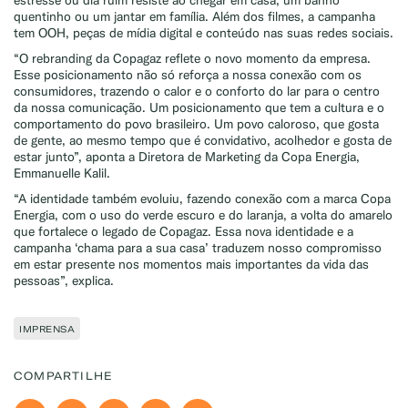
estresse ou dia ruim resiste ao chegar em casa, um banho
quentinho ou um jantar em família. Além dos filmes, a campanha
tem OOH, peças de mídia digital e conteúdo nas suas redes sociais.
“O rebranding da Copagaz reflete o novo momento da empresa.
Esse posicionamento não só reforça a nossa conexão com os
consumidores, trazendo o calor e o conforto do lar para o centro
da nossa comunicação. Um posicionamento que tem a cultura e o
comportamento do povo brasileiro. Um povo caloroso, que gosta
de gente, ao mesmo tempo que é convidativo, acolhedor e gosta de
estar junto”, aponta a Diretora de Marketing da Copa Energia,
Emmanuelle Kalil.
“A identidade também evoluiu, fazendo conexão com a marca Copa
Energia, com o uso do verde escuro e do laranja, a volta do amarelo
que fortalece o legado de Copagaz. Essa nova identidade e a
campanha ‘chama para a sua casa’ traduzem nosso compromisso
em estar presente nos momentos mais importantes da vida das
pessoas”, explica.
IMPRENSA
COMPARTILHE