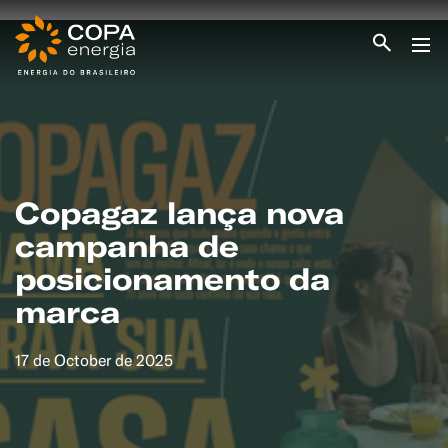
INICIO
COPA ENERGIA
SERVIÇOS
BLOG ENERGIA
ÁREA DO CLIENTE
Copagaz lança nova
SEJA CLIENTE
campanha de
PEÇA GÁS
posicionamento da
ENCONTRE UMA REVENDA
SEJA REVENDEDOR
MEDIÇÃO INDIVIDUALIZADA
marca
#CAMPANHAS
17 de October de 2025