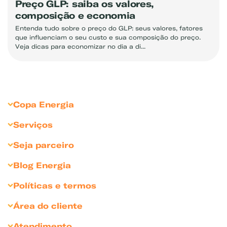
Preço GLP: saiba os valores,
composição e economia
Entenda tudo sobre o preço do GLP: seus valores, fatores
que influenciam o seu custo e sua composição do preço.
Veja dicas para economizar no dia a di...
Copa Energia
Sobre Copa Energia
Serviços
Copagaz
Gás para Residências
Seja parceiro
Liquigás
Gás para Revendedores
Seja Revendedor
Blog Energia
Compliance
Gás para Comércios
Seja Cliente Empresarial
Dicas para comércio
Sustentabilidade
Políticas e termos
Gás para Indústrias
Divulgue sua marca
Bares e Restaurantes
Sala de Imprensa
Política de Privacidade
Gás para Agronegócio
Área do cliente
Condomínios
Relação com Investidores
Política de Cookies
Soluções Personalizadas
Portal Medição Individualizada
Atendimento
Hotéis e pousadas