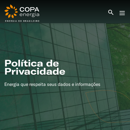
INICIO
COPA ENERGIA
SERVIÇOS
BLOG ENERGIA
ÁREA DO CLIENTE
Política de
SEJA CLIENTE
Privacidade
PEÇA GÁS
ENCONTRE UMA REVENDA
SEJA REVENDEDOR
Energia que respeita seus dados e informações
MEDIÇÃO INDIVIDUALIZADA
#CAMPANHAS