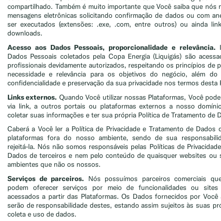
compartilhado. Também é muito importante que Você saiba que nós 
mensagens eletrônicas solicitando confirmação de dados ou com a
ser executados (extensões: .exe, .com, entre outros) ou ainda lin
downloads.
Acesso aos Dados Pessoais, proporcionalidade e relevância.
I
Dados Pessoais coletados pela Copa Energia (Liquigás) são acess
profissionais devidamente autorizados, respeitando os princípios de 
necessidade e relevância para os objetivos do negócio, além d
confidencialidade e preservação da sua privacidade nos termos desta P
Links externos.
Quando Você utilizar nossas Plataformas, Você pode
via link, a outros portais ou plataformas externos a nosso domín
coletar suas informações e ter sua própria Política de Tratamento de 
Caberá a Você ler a Política de Privacidade e Tratamento de Dados d
plataformas fora do nosso ambiente, sendo de sua responsabilid
rejeitá-la. Nós não somos responsáveis pelas Políticas de Privacidad
Dados de terceiros e nem pelo conteúdo de quaisquer websites ou s
ambientes que não os nossos.
Serviços de parceiros.
Nós possuímos parceiros comerciais que
podem oferecer serviços por meio de funcionalidades ou site
acessados a partir das Plataformas. Os Dados fornecidos por Você 
serão de responsabilidade destes, estando assim sujeitos às suas pró
coleta e uso de dados.