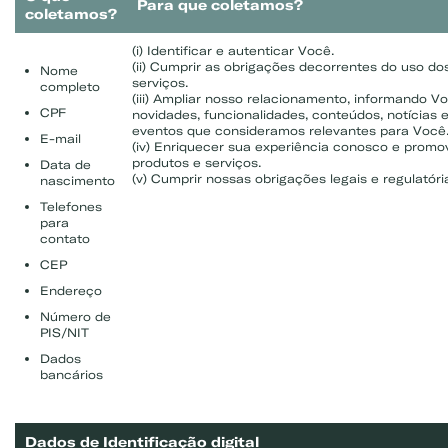
Para que coletamos?
coletamos?
(i) Identificar e autenticar Você.
(ii) Cumprir as obrigações decorrentes do uso do
Nome
serviços.
completo
(iii) Ampliar nosso relacionamento, informando V
CPF
novidades, funcionalidades, conteúdos, notícias 
eventos que consideramos relevantes para Você
E-mail
(iv) Enriquecer sua experiência conosco e promo
produtos e serviços.
Data de
(v) Cumprir nossas obrigações legais e regulatóri
nascimento
Telefones
para
contato
CEP
Endereço
Número de
PIS/NIT
Dados
bancários
Dados de Identificação digital