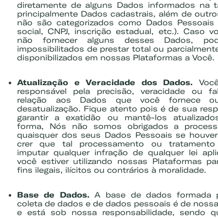
diretamente de alguns Dados informados na t
principalmente Dados cadastrais, além de outr
não são categorizados como Dados Pessoais 
social, CNPJ, inscrição estadual, etc.). Caso 
não fornecer alguns desses Dados, pod
impossibilitados de prestar total ou parcialment
disponibilizados em nossas Plataformas a Você.
Atualização e Veracidade dos Dados.
Você
responsável pela precisão, veracidade ou f
Exemplo: GLP, Liquigás, Copagaz, Gás para Comércio
relação aos Dados que você fornece o
desatualização. Fique atento pois é de sua res
garantir a exatidão ou mantê-los atualizad
forma, Nós não somos obrigados a processa
quaisquer dos seus Dados Pessoais se houver
crer que tal processamento ou tratament
imputar qualquer infração de qualquer lei apli
você estiver utilizando nossas Plataformas pa
fins ilegais, ilícitos ou contrários à moralidade.
Base de Dados.
A base de dados formada 
coleta de dados e de dados pessoais é de nossa
e está sob nossa responsabilidade, sendo q