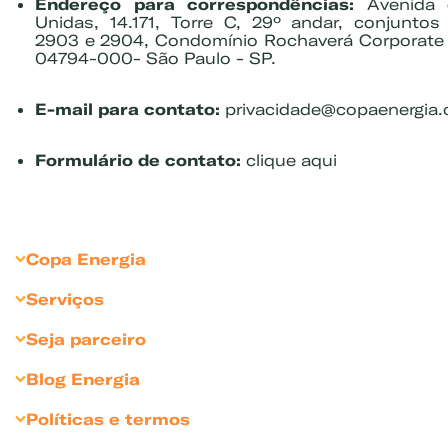
Endereço para correspondências:
Avenida 
Unidas, 14.171, Torre C, 29º andar, conjuntos
2903 e 2904, Condomínio Rochaverá Corporate
04794-000- São Paulo - SP.
E-mail para contato:
privacidade@copaenergia.
Formulário de contato:
clique aqui
Copa Energia
Sobre Copa Energia
Serviços
Copagaz
Gás para Residências
Seja parceiro
Liquigás
Gás para Revendedores
Seja Revendedor
Blog Energia
Compliance
Gás para Comércios
Seja Cliente Empresarial
Dicas para comércio
Sustentabilidade
Políticas e termos
Gás para Indústrias
Divulgue sua marca
Bares e Restaurantes
Sala de Imprensa
Política de Privacidade