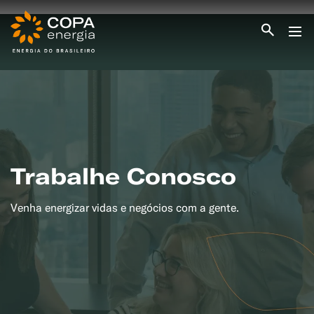
INICIO
COPA ENERGIA
SERVIÇOS
BLOG ENERGIA
ÁREA DO CLIENTE
SEJA CLIENTE
Trabalhe Conosco
PEÇA GÁS
ENCONTRE UMA REVENDA
SEJA REVENDEDOR
Venha energizar vidas e negócios com a gente.
MEDIÇÃO INDIVIDUALIZADA
#CAMPANHAS