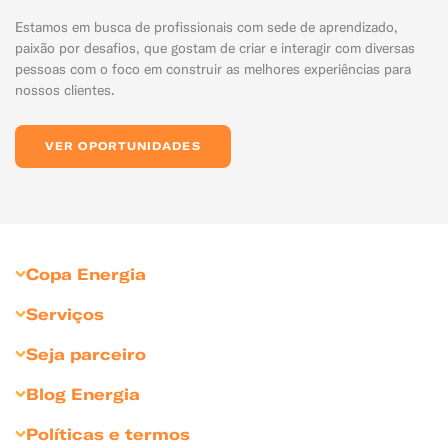
Estamos em busca de profissionais com sede de aprendizado,
paixão por desafios, que gostam de criar e interagir com diversas
pessoas com o foco em construir as melhores experiências para
nossos clientes.
VER OPORTUNIDADES
Copa Energia
Sobre Copa Energia
Serviços
Copagaz
Gás para Residências
Seja parceiro
Liquigás
Gás para Revendedores
Seja Revendedor
Blog Energia
Compliance
Gás para Comércios
Seja Cliente Empresarial
Dicas para comércio
Sustentabilidade
Políticas e termos
Gás para Indústrias
Divulgue sua marca